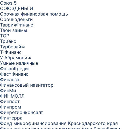
Союз 5
СОЮЗДЕНЬГИ
Срочная финансовая помощь
Срочноденьги
ТаврияФинанс
Твои займы
ТОР
Триенс
Турбозайм
Т-Финанс
У Абрамовича
Умные наличные
ФазанКредит
ФастФинанс
Финанза
Финансовый навигатор
ФинМи
ФИНМОЛЛ
Финпост
Финпром
Финрегионконсалт
Финтерра
Фонд микрофинансирования Краснодарского края
Фонд поддержки предпринимательства Республики