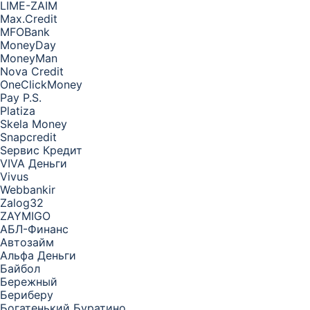
LIME-ZAIM
Max.Credit
MFOBank
MoneyDay
MoneyMan
Nova Credit
OneClickMoney
Pay P.S.
Platiza
Skela Money
Snapcredit
Sервис Кредит
VIVA Деньги
Vivus
Webbankir
Zalog32
ZAYMIGO
АБЛ-Финанс
Автозайм
Альфа Деньги
Байбол
Бережный
Бериберу
Богатенький Буратино