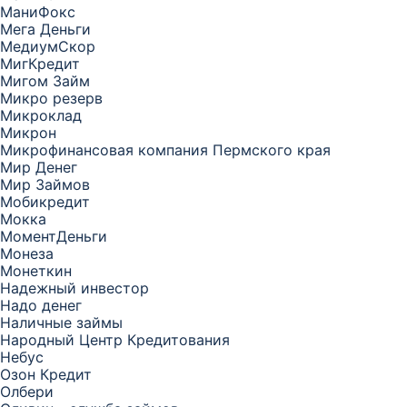
МаниФокс
Мега Деньги
МедиумСкор
МигКредит
Мигом Займ
Микро резерв
Микроклад
Микрон
Микрофинансовая компания Пермского края
Мир Денег
Мир Займов
Мобикредит
Мокка
МоментДеньги
Монеза
Монеткин
Надежный инвестор
Надо денег
Наличные займы
Народный Центр Кредитования
Небус
Озон Кредит
Олбери