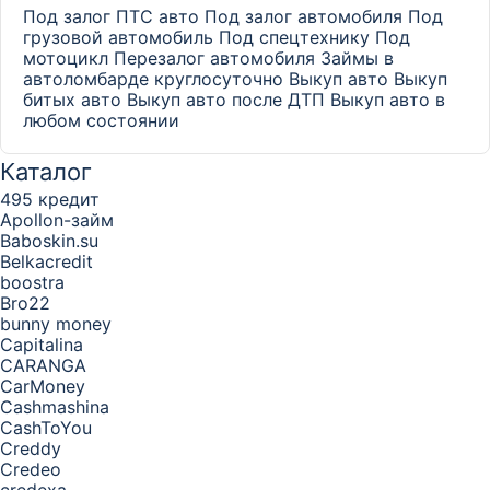
Под залог ПТС авто
Под залог автомобиля
Под
грузовой автомобиль
Под спецтехнику
Под
мотоцикл
Перезалог автомобиля
Займы в
автоломбарде круглосуточно
Выкуп авто
Выкуп
битых авто
Выкуп авто после ДТП
Выкуп авто в
любом состоянии
Каталог
495 кредит
Apollon-займ
Baboskin.su
Belkacredit
boostra
Bro22
bunny money
Capitalina
CARANGA
CarMoney
Cashmashina
CashToYou
Creddy
Credeo