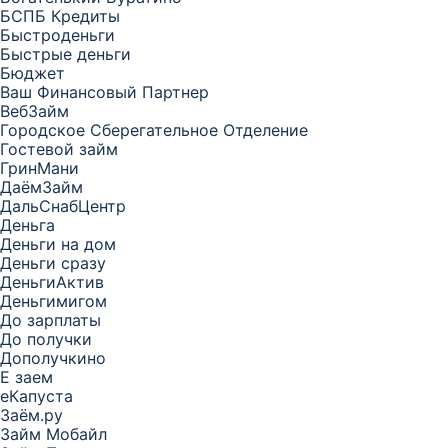
БСПБ Кредиты
Быстроденьги
Быстрые деньги
Бюджет
Ваш Финансовый Партнер
ВебЗайм
Городское Сберегательное Отделение
Гостевой займ
ГринМани
ДаёмЗайм
ДальСнабЦентр
Деньга
Деньги на дом
Деньги сразу
ДеньгиАктив
Деньгимигом
До зарплаты
До получки
Дополучкино
Е заем
еКапуста
Заём.ру
Займ Мобайл