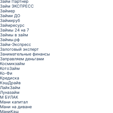
Займ Партнер
Займ ЭКСПРЕСС
Займер
Займи ДО
Займируб
Займресурс
Займы 24 на 7
Займы в займ
Займы.рф
Займ-Экспресс
Залоговый эксперт
Занимательные финансы
Заправляем деньгами
Космикзайм
КотоЗайм
Ко-Фи
Кредиска
КэшДрайв
ЛайкЗайм
Луназайм
М БУЛАК
Мани капитал
Мани на диване
МаниКэш