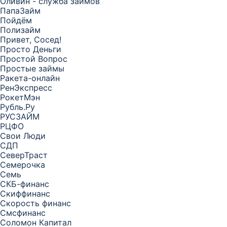
Оливин - служба займов
ПапаЗайм
Пойдём
Полизайм
Привет, Сосед!
Просто Деньги
Простой Вопрос
Простые займы
Ракета-онлайн
РенЭкспресс
РокетМэн
Рубль.Ру
РУСЗАЙМ
РЦФО
Свои Люди
СДП
СеверТраст
Семерочка
Семь
СКБ-финанс
Скиффинанс
Скорость финанс
Смсфинанс
Соломон Капитал