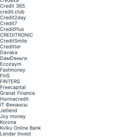
credexa
Credit 365
credit.club
Credit2day
Credit7
CreditPlus
CREDITRONIC
CreditSmile
Creditter
Davaka
DамDеньги
Ecozaym
Fastmoney
Fin5
FINTERS
Freecapital
Granat Finance
Hurmacredit
IT Финансы
Jetlend
Joy money
Korona
Kviku Online Bank
Lender Invest